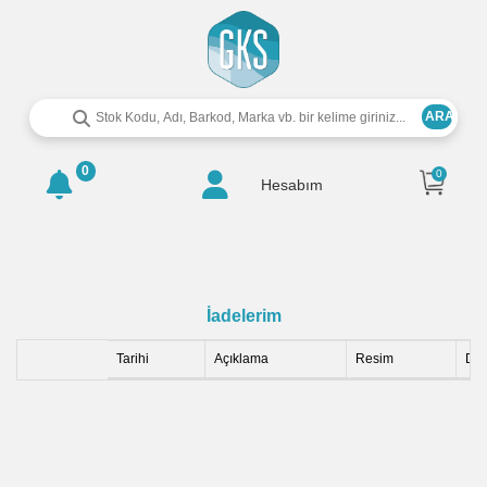
ARA
0
0
Hesabım
İadelerim
Tarihi
Açıklama
Resim
Det